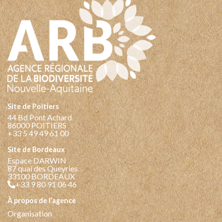
Site de Poitiers
44 Bd Pont Achard
86000 POITIERS
+33 5 49 49 61 00
Site de Bordeaux
Espace DARWIN
87 quai des Queyries
33100 BORDEAUX
+33 9 80 91 06 46
à propos de l’agence
Organisation