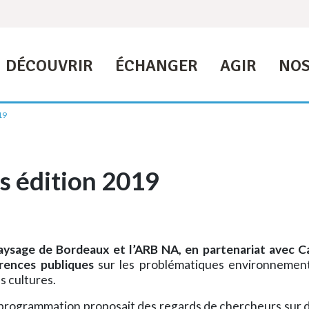
DÉCOUVRIR
ÉCHANGER
AGIR
NOS
19
s édition 2019
aysage de Bordeaux et l’ARB NA, en partenariat avec Ca
rences publiques
sur les problématiques environnement
es cultures.
a programmation proposait des regards de chercheurs sur d