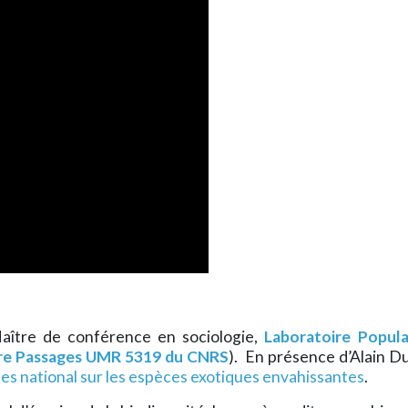
ître de conférence en sociologie,
Laboratoire Popul
re Passages UMR 5319 du CNRS
). En présence d’Alain D
es national sur les espèces exotiques envahissantes
.