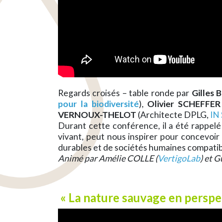
Regards croisés – table ronde par
Gilles
pour la biodiversité
),
Olivier SCHEFFER
VERNOUX-THELOT
(Architecte DPLG,
IN
Durant cette conférence, il a été rappelé 
vivant, peut nous inspirer pour concevoi
durables et de sociétés humaines compatib
Animé par Amélie COLLE (
VertigoLab
) et 
« La nature sauvage en perspe