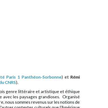
ité Paris 1 Panthéon-Sorbonne
) et
Rémi
 du CNRS
).
s genre littéraire et artistique et éthique
aire avec les paysages grandioses. Organisé
nre, nous sommes revenus sur les notions de
d’autres contextes culturels que l’Amérique