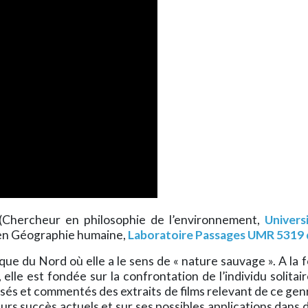
Chercheur en philosophie de l’environnement,
Univers
en Géographie humaine,
Laboratoire Passages UMR 5319
e du Nord où elle a le sens de « nature sauvage ». A la foi
é, elle est fondée sur la confrontation de l’individu solit
ssés et commentés des extraits de films relevant de ce ge
eurs succès actuels et sur ses possibles applications dans 