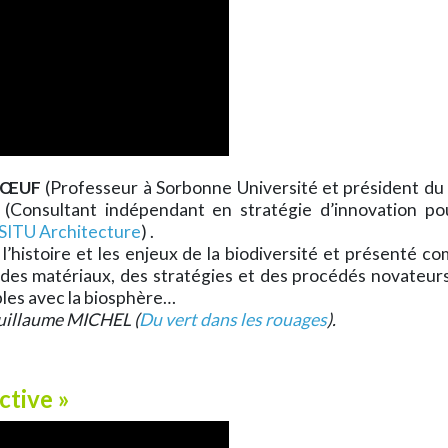
 BŒUF
(Professeur à Sorbonne Université et président du C
(Consultant indépendant en stratégie d’innovation pou
 SITU Architecture
) .
l’histoire et les enjeux de la biodiversité et présenté c
r des matériaux, des stratégies et des procédés novateur
les avec la biosphère…
Guillaume MICHEL (
Du vert dans les rouages
).
ctive »