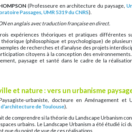
 THOMPSON
(Professeure en architecture du paysage,
Un
oratoire Passages, UMR 5319 du CNRS
).
n anglais avec traduction française en direct.
ois expériences théoriques et pratiques différentes s
n théorique (philosophique et psychologique) de plusieur
les de recherches et d’analyse des projets interdiscipli
 participation citoyens à la conception des environnements.
nement, paysage et santé dans le cadre de la réalisati
ille et nature : vers un urbanisme paysage
aysagiste-urbaniste, docteure en Aménagement et U
 d’architecture de Toulouse
).
tait de comprendre si la théorie du Landscape Urbanism con
aces urbains. Le Landscape Urbanism a été étudié ici du p
t que du point de vue de ces réalisations.