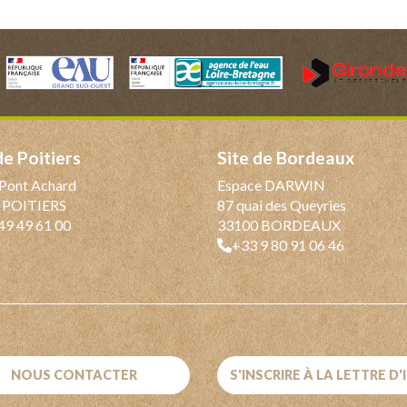
 de Poitiers
Site de Bordeaux
Pont Achard
Espace DARWIN
 POITIERS
87 quai des Queyries
49 49 61 00
33100 BORDEAUX
+33 9 80 91 06 46
NOUS CONTACTER
S'INSCRIRE À LA LETTRE D