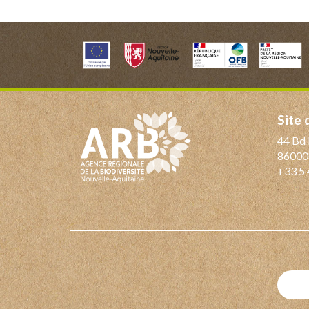
Site
44 Bd 
86000
+33 5 