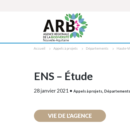
Cookies management panel
Accueil
Appels à projets
Départements
Haute-V
ENS – Étude
28 janvier 2021
•
,
Appels à projets
Département
VIE DE L'AGENCE