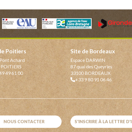
 de Poitiers
Site de Bordeaux
Pont Achard
Espace DARWIN
 POITIERS
87 quai des Queyries
49 49 61 00
33100 BORDEAUX
+33 9 80 91 06 46
NOUS CONTACTER
S'INSCRIRE À LA LETTRE D