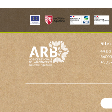
Site
44 Bd 
86000
+33 5 