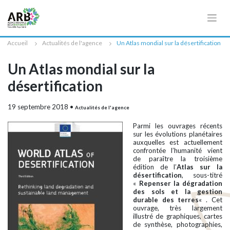
Cookies management panel
Accueil
Actualités de l'agence
Un Atlas mondial sur la désertification
Un Atlas mondial sur la
désertification
19 septembre 2018
•
Actualités de l'agence
Parmi les ouvrages récents
sur les évolutions planétaires
auxquelles est actuellement
confrontée l’humanité vient
de paraître la troisième
édition de l’
Atlas sur la
désertification
, sous-titré
«
Repenser la dégradation
des sols et la gestion
durable des terres
« . Cet
ouvrage, très largement
illustré de graphiques, cartes
de synthèse, photographies,