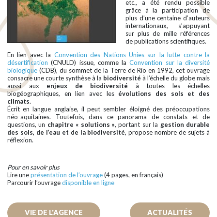
etc., a été rendu possible
grâce à la participation de
plus d’une centaine d’auteurs
internationaux, s’appuyant
sur plus de mille références
de publications scientifiques.
En lien avec la
Convention des Nations Unies sur la lutte contre la
désertification
(CNULD) issue, comme la
Convention sur la diversité
biologique
(CDB), du sommet de la Terre de Rio en 1992, cet ouvrage
consacre une courte synthèse à la
biodiversité
à l’échelle du globe mais
aussi aux
enjeux de biodiversité
à toutes les échelles
biogéographiques, en lien avec les
évolutions des sols et des
climats
.
Écrit en langue anglaise, il peut sembler éloigné des préoccupations
néo-aquitaines. Toutefois, dans ce panorama de constats et de
questions, un
chapitre « solutions »
, portant sur la
gestion durable
des sols, de l’eau et de la biodiversité
, propose nombre de sujets à
réflexion.
Pour en savoir plus
Lire une
présentation de l’ouvrage
(4 pages, en français)
Parcourir l’ouvrage
disponible en ligne
VIE DE L'AGENCE
ACTUALITÉS