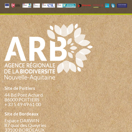
Site de Poitiers
44 Bd Pont Achard
86000 POITIERS
+33 5 49 49 61 00
Site de Bordeaux
Espace DARWIN
87 quai des Queyries
33100 BORDEAUX