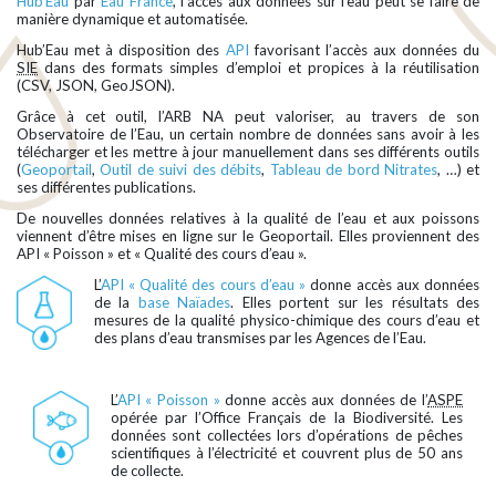
Hub’Eau
par
Eau France
, l’accès aux données sur l’eau peut se faire de
manière dynamique et automatisée.
Hub’Eau met à disposition des
API
favorisant l’accès aux données du
SIE
dans des formats simples d’emploi et propices à la réutilisation
(CSV, JSON, GeoJSON).
Grâce à cet outil, l’ARB NA peut valoriser, au travers de son
Observatoire de l’Eau, un certain nombre de données sans avoir à les
télécharger et les mettre à jour manuellement dans ses différents outils
(
Geoportail
,
Outil de suivi des débits
,
Tableau de bord Nitrates
, …) et
ses différentes publications.
De nouvelles données relatives à la qualité de l’eau et aux poissons
viennent d’être mises en ligne sur le Geoportail. Elles proviennent des
API « Poisson » et « Qualité des cours d’eau ».
L’
API « Qualité des cours d’eau »
donne accès aux données
de la
base Naïades
. Elles portent sur les résultats des
mesures de la qualité physico-chimique des cours d’eau et
des plans d’eau transmises par les Agences de l’Eau.
L’
API « Poisson »
donne accès aux données de l’
ASPE
opérée par l’Office Français de la Biodiversité. Les
données sont collectées lors d’opérations de pêches
scientifiques à l’électricité et couvrent plus de 50 ans
de collecte.